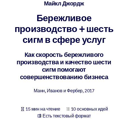
Создайте здоровую и устойчивую рабочую среду.
Майкл Джордж
Бережливое
ПО СИСТЕМАМ
Для LMS/LXP
производство + шесть
Интегрируйте краткие проверенные знания в вашу LMS/LXP для
сигм в сфере услуг
лучших результатов обучения.
Для корпоративных библиотек
Как скорость бережливого
производства и качество шести
Обогатите корпоративную библиотеку надежными и готовыми к
сигм помогают
использованию бизнес-знаниями.
совершенствованию бизнеса
Для ИИ-систем
Используйте надежные структурированные знания для улучшени
Манн, Иванов и Фербер
,
2017
результатов ваших ИИ-систем.
15 мин на чтение
10 основных идей
Есть текстовый формат