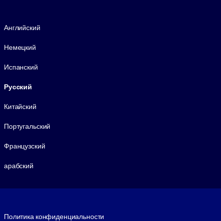
Язык
Английский
Немецкий
Испанский
Русский
Китайский
Португальский
Французский
арабский
Footer legal
Политика конфиденциальности