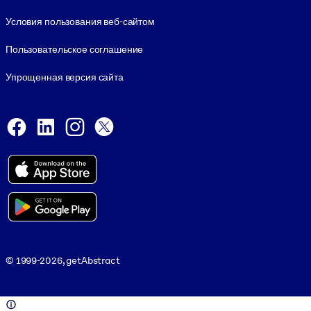
Условия пользования веб-сайтом
Пользовательское соглашение
Упрощенная версия сайта
Social and Apps
Facebook
LinkedIn
Instagram
X
Viber
© 1999-2026, getAbstract
© 1999-2026, getAbstract