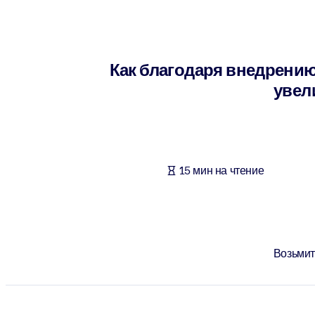
ПО СИСТЕМАМ
Для LMS/LXP
Интегрируйте краткие проверенные знания в вашу LMS/LXP для л
Как благодаря внедрени
Для корпоративных библиотек
увел
Обогатите корпоративную библиотеку надежными и готовыми к 
Для ИИ-систем
Используйте надежные структурированные знания для улучшения
15 мин на чтение
Возьмит