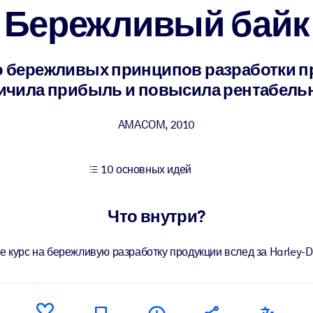
Бережливый байк
учших результатов обучения.
ю бережливых принципов разработки пр
ичила прибыль и повысила рентабель
использованию бизнес-знаниями.
AMACOM
,
2010
 результатов ваших ИИ-систем.
10 основных идей
Что внутри?
е курс на бережливую разработку продукции вслед за Harley-D