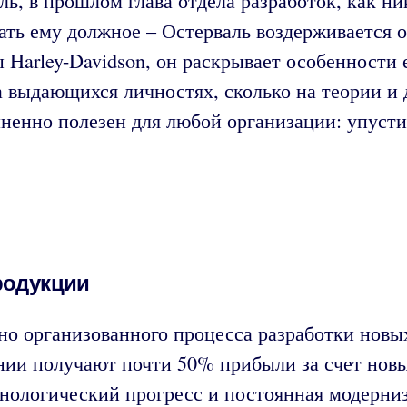
ль, в прошлом глава отдела разработок, как н
ать ему должное – Остерваль воздерживается о
ы Harley-Davidson, он раскрывает особенности
на выдающихся личностях, сколько на теории 
мненно полезен для любой организации: упуст
родукции
но организованного процесса разработки новы
нии получают почти 50% прибыли за счет новы
технологический прогресс и постоянная модер