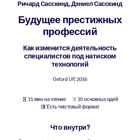
Создайте здоровую и устойчивую рабочую среду.
Ричард Сасскинд, Дэниел Сасскинд
Будущее престижных
ПО СИСТЕМАМ
Для LMS/LXP
профессий
Интегрируйте краткие проверенные знания в вашу LMS/LXP для
лучших результатов обучения.
Как изменится деятельность
специалистов под натиском
Для корпоративных библиотек
технологий
Обогатите корпоративную библиотеку надежными и готовыми к
использованию бизнес-знаниями.
Oxford UP
,
2016
Для ИИ-систем
Используйте надежные структурированные знания для улучшени
15 мин на чтение
10 основных идей
результатов ваших ИИ-систем.
Есть текстовый формат
Что внутри?