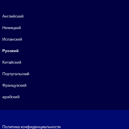
Язык
Английский
Немецкий
Испанский
Русский
Китайский
Португальский
Французский
арабский
Footer legal
Политика конфиденциальности