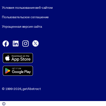
Условия пользования веб-сайтом
Пользовательское соглашение
Упрощенная версия сайта
Social and Apps
Facebook
LinkedIn
Instagram
X
Viber
© 1999-2026, getAbstract
© 1999-2026, getAbstract