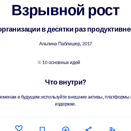
Взрывной рост
учших результатов обучения.
ганизации в десятки раз продуктивнее 
использованию бизнес-знаниями.
Альпина Паблишер
,
2017
10 основных идей
 результатов ваших ИИ-систем.
Что внутри?
еменам в будущем: используйте внешние активы, платформы 
издержки.