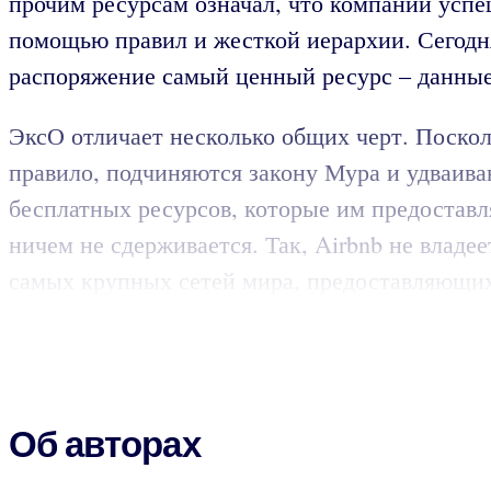
прочим ресурсам означал, что компании успе
помощью правил и жесткой иерархии. Сегодн
распоряжение самый ценный ресурс – данные
ЭксО отличает несколько общих черт. Поскол
правило, подчиняются закону Мура и удваива
бесплатных ресурсов, которые им предоставл
ничем не сдерживается. Так, Airbnb не владее
самых крупных сетей мира, предоставляющих
Об авторах