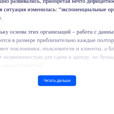
шно развивались, приобретая нечто дефицитное
я ситуация изменилась: “экспоненциальные ор
.
ьку основа этих организаций – работа с данн
ются в размере приблизительно каждые полтора
яют поклонники, пользователи и клиенты, а б
т недвижимостью для сдачи в аренду, но буквал
 жилье туристам.
Читать дальше