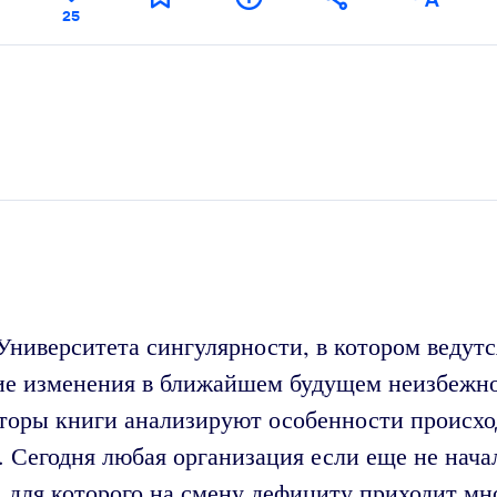
25
ниверситета сингулярности, в котором ведутс
е изменения в ближайшем будущем неизбежно з
вторы книги анализируют особенности происх
Сегодня любая организация если еще не начал
 для которого на смену дефициту приходит мн