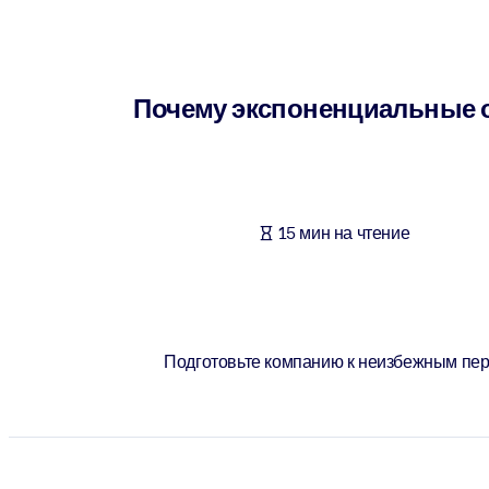
ПО СИСТЕМАМ
Для LMS/LXP
Интегрируйте краткие проверенные знания в вашу LMS/LXP для л
Почему экспоненциальные ор
Для корпоративных библиотек
Обогатите корпоративную библиотеку надежными и готовыми к 
Для ИИ-систем
15 мин на чтение
Используйте надежные структурированные знания для улучшения
Подготовьте компанию к неизбежным пер