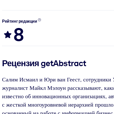
Рейтинг редакции
8
Рецензия getAbstract
Салим Исмаил и Юри ван Геест, сотрудники У
журналист Майкл Мэлоун рассказывают, каки
известно об инновационных организациях, а
с жесткой многоуровневой иерархией прошло. 
основанный на работе с информацией бизнес,