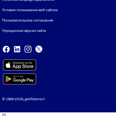
Условия пользования веб-сайтом
Пользовательское соглашение
Упрощенная версия сайта
Social and Apps
Facebook
LinkedIn
Instagram
X
Viber
© 1999-2026, getAbstract
© 1999-2026, getAbstract