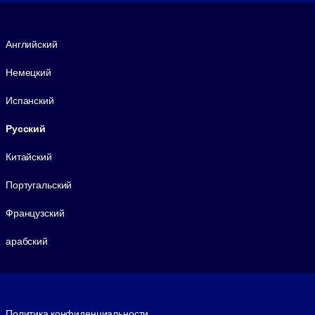
Язык
Английский
Немецкий
Испанский
Русский
Китайский
Португальский
Французский
арабский
Footer legal
Политика конфиденциальности