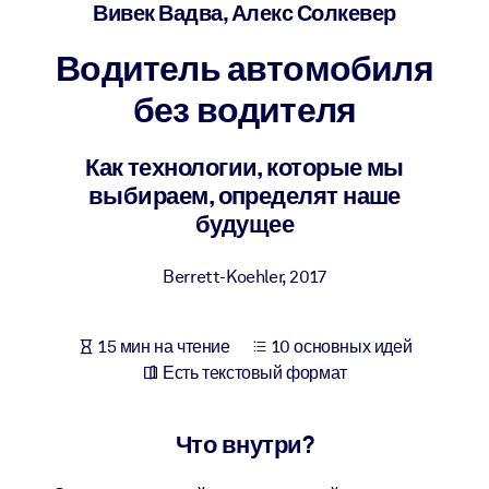
Создайте здоровую и устойчивую рабочую среду.
Вивек Вадва, Алекс Солкевер
Водитель автомобиля
ПО СИСТЕМАМ
Для LMS/LXP
без водителя
Интегрируйте краткие проверенные знания в вашу LMS/LXP для
лучших результатов обучения.
Как технологии, которые мы
выбираем, определят наше
Для корпоративных библиотек
будущее
Обогатите корпоративную библиотеку надежными и готовыми к
использованию бизнес-знаниями.
Berrett-Koehler
,
2017
Для ИИ-систем
Используйте надежные структурированные знания для улучшени
15 мин на чтение
10 основных идей
результатов ваших ИИ-систем.
Есть текстовый формат
Что внутри?