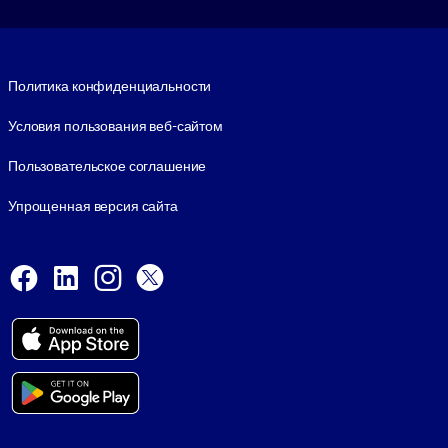
Footer legal
Политика конфиденциальности
Условия пользования веб-сайтом
Пользовательское соглашение
Упрощенная версия сайта
Social and Apps
Facebook
LinkedIn
Instagram
X
Viber
© 1999-2026, getAbstract