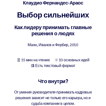
Создайте здоровую и устойчивую рабочую среду.
Клаудио Фернандес-Араос
Выбор сильнейших
ПО СИСТЕМАМ
Для LMS/LXP
Как лидеру принимать главные
Интегрируйте краткие проверенные знания в вашу LMS/LXP для
решения о людях
лучших результатов обучения.
Для корпоративных библиотек
Манн, Иванов и Фербер
,
2010
Обогатите корпоративную библиотеку надежными и готовыми к
использованию бизнес-знаниями.
15 мин на чтение
10 основных идей
Для ИИ-систем
Есть текстовый формат
Используйте надежные структурированные знания для улучшени
результатов ваших ИИ-систем.
Что внутри?
От умения руководителя принимать кадровые
решения зависит не только его карьера, но и
судьба компании в целом.