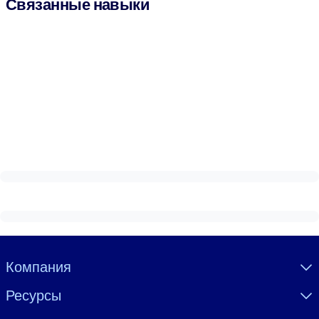
Связанные навыки
Visually hidden Text
Компания
Ресурсы