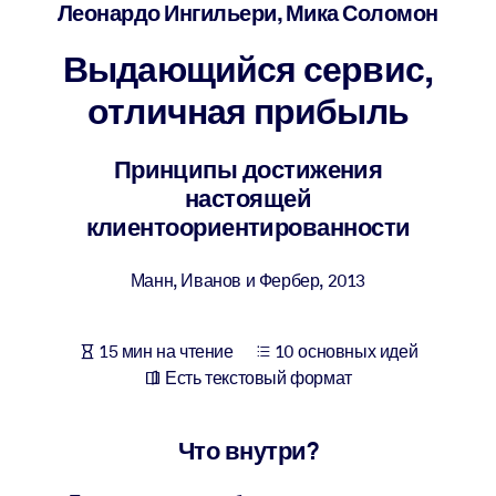
Создайте здоровую и устойчивую рабочую среду.
Леонардо Ингильери, Мика Соломон
Выдающийся сервис,
ПО СИСТЕМАМ
Для LMS/LXP
отличная прибыль
Интегрируйте краткие проверенные знания в вашу LMS/LXP для
лучших результатов обучения.
Принципы достижения
настоящей
Для корпоративных библиотек
клиентоориентированности
Обогатите корпоративную библиотеку надежными и готовыми к
использованию бизнес-знаниями.
Манн, Иванов и Фербер
,
2013
Для ИИ-систем
Используйте надежные структурированные знания для улучшени
15 мин на чтение
10 основных идей
результатов ваших ИИ-систем.
Есть текстовый формат
Что внутри?