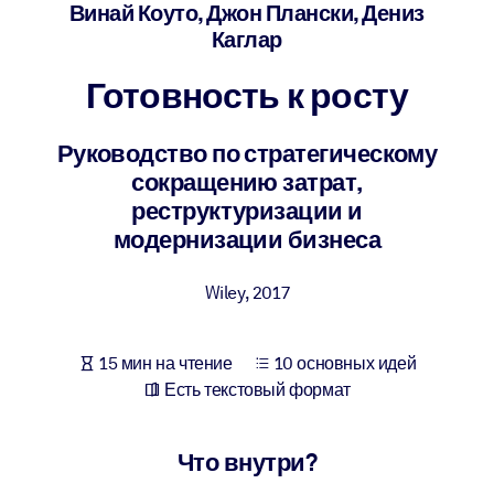
Создайте здоровую и устойчивую рабочую среду.
Винай Коуто, Джон Плански, Дениз
Каглар
ПО СИСТЕМАМ
Готовность к росту
Для LMS/LXP
Интегрируйте краткие проверенные знания в вашу LMS/LXP для
Руководство по стратегическому
лучших результатов обучения.
сокращению затрат,
Для корпоративных библиотек
реструктуризации и
модернизации бизнеса
Обогатите корпоративную библиотеку надежными и готовыми к
использованию бизнес-знаниями.
Wiley
,
2017
Для ИИ-систем
Используйте надежные структурированные знания для улучшени
15 мин на чтение
10 основных идей
результатов ваших ИИ-систем.
Есть текстовый формат
Что внутри?