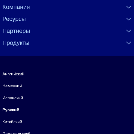
Visually hidden Text
Компания
Ресурсы
Партнеры
Продукты
Язык
Английский
Немецкий
Испанский
Русский
Китайский
Португальский