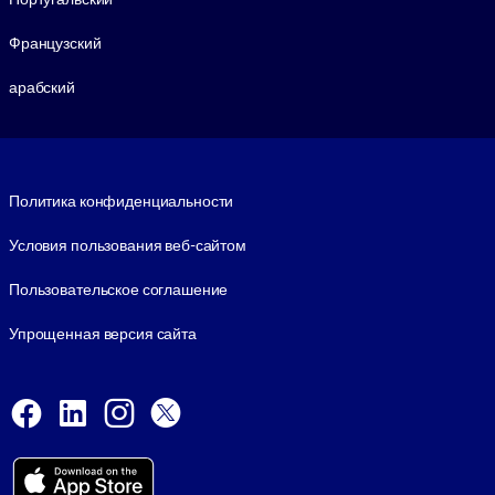
Французский
арабский
Footer legal
Политика конфиденциальности
Условия пользования веб-сайтом
Пользовательское соглашение
Упрощенная версия сайта
Social and Apps
Facebook
LinkedIn
Instagram
X
Viber