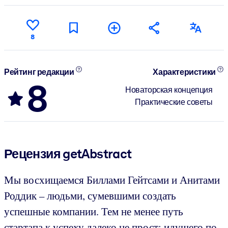
8
Рейтинг редакции
Характеристики
8
Новаторская концепция
Практические советы
Рецензия getAbstract
Мы восхищаемся Биллами Гейтсами и Анитами
Роддик – людьми, сумевшими создать
успешные компании. Тем не менее путь
стартапа к успеху далеко не прост: идущего по