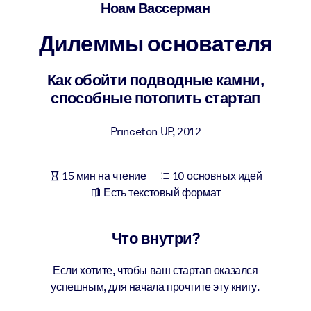
Создайте здоровую и устойчивую рабочую среду.
Ноам Вассерман
Дилеммы основателя
ПО СИСТЕМАМ
Для LMS/LXP
Как обойти подводные камни,
Интегрируйте краткие проверенные знания в вашу LMS/LXP для
способные потопить стартап
лучших результатов обучения.
Для корпоративных библиотек
Princeton UP
,
2012
Обогатите корпоративную библиотеку надежными и готовыми к
использованию бизнес-знаниями.
15 мин на чтение
10 основных идей
Для ИИ-систем
Есть текстовый формат
Используйте надежные структурированные знания для улучшени
результатов ваших ИИ-систем.
Что внутри?
Если хотите, чтобы ваш стартап оказался
успешным, для начала прочтите эту книгу.