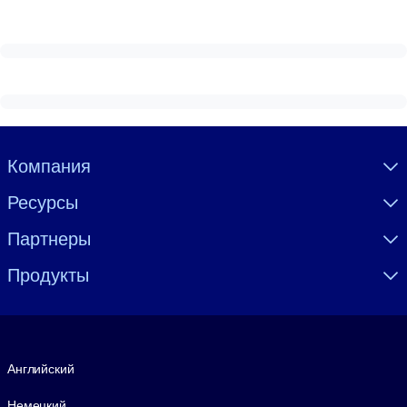
Visually hidden Text
Компания
Ресурсы
Партнеры
Продукты
Язык
Английский
Немецкий