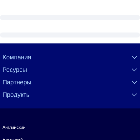
Visually hidden Text
Компания
Ресурсы
Партнеры
Продукты
Язык
Английский
Немецкий