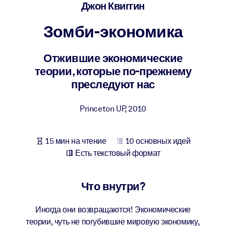
Создайте здоровую и устойчивую рабочую среду.
Джон Квиггин
Зомби-экономика
ПО СИСТЕМАМ
Для LMS/LXP
Отжившие экономические
Интегрируйте краткие проверенные знания в вашу LMS/LXP для
теории, которые по-прежнему
лучших результатов обучения.
преследуют нас
Для корпоративных библиотек
Princeton UP
,
2010
Обогатите корпоративную библиотеку надежными и готовыми к
использованию бизнес-знаниями.
Для ИИ-систем
15 мин на чтение
10 основных идей
Есть текстовый формат
Используйте надежные структурированные знания для улучшени
результатов ваших ИИ-систем.
Что внутри?
Иногда они возвращаются! Экономические
теории, чуть не погубившие мировую экономику,