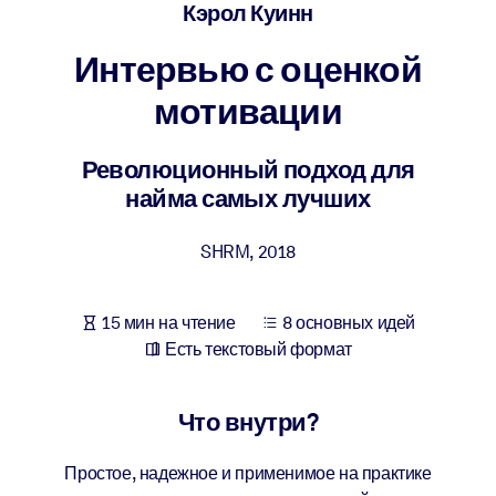
Создайте здоровую и устойчивую рабочую среду.
Кэрол Куинн
Интервью с оценкой
ПО СИСТЕМАМ
Для LMS/LXP
мотивации
Интегрируйте краткие проверенные знания в вашу LMS/LXP для
лучших результатов обучения.
Революционный подход для
найма самых лучших
Для корпоративных библиотек
Обогатите корпоративную библиотеку надежными и готовыми к
SHRM
,
2018
использованию бизнес-знаниями.
Для ИИ-систем
15 мин на чтение
8 основных идей
Используйте надежные структурированные знания для улучшени
Есть текстовый формат
результатов ваших ИИ-систем.
Что внутри?
Простое, надежное и применимое на практике