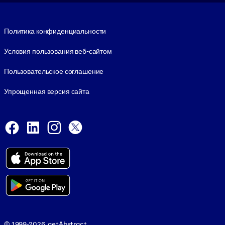
Footer legal
Политика конфиденциальности
Условия пользования веб-сайтом
Пользовательское соглашение
Упрощенная версия сайта
Social and Apps
Facebook
LinkedIn
Instagram
X
Viber
© 1999-2026, getAbstract
© 1999-2026, getAbstract