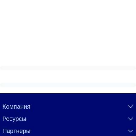
Visually hidden Text
Компания
Ресурсы
Партнеры