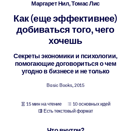
Создайте здоровую и устойчивую рабочую среду.
Маргарет Нил, Томас Лис
Как (еще эффективнее)
ПО СИСТЕМАМ
Для LMS/LXP
добиваться того, чего
Интегрируйте краткие проверенные знания в вашу LMS/LXP для
хочешь
лучших результатов обучения.
Для корпоративных библиотек
Секреты экономики и психологии,
помогающие договориться о чем
Обогатите корпоративную библиотеку надежными и готовыми к
угодно в бизнесе и не только
использованию бизнес-знаниями.
Для ИИ-систем
Basic Books
,
2015
Используйте надежные структурированные знания для улучшени
результатов ваших ИИ-систем.
15 мин на чтение
10 основных идей
Есть текстовый формат
Что внутри?