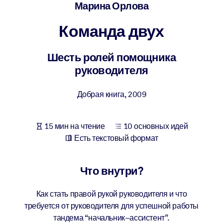
Создайте здоровую и устойчивую рабочую среду.
Марина Орлова
Команда двух
ПО СИСТЕМАМ
Для LMS/LXP
Шесть ролей помощника
Интегрируйте краткие проверенные знания в вашу LMS/LXP для
руководителя
лучших результатов обучения.
Для корпоративных библиотек
Добрая книга
,
2009
Обогатите корпоративную библиотеку надежными и готовыми к
использованию бизнес-знаниями.
15 мин на чтение
10 основных идей
Для ИИ-систем
Есть текстовый формат
Используйте надежные структурированные знания для улучшени
результатов ваших ИИ-систем.
Что внутри?
Как стать правой рукой руководителя и что
требуется от руководителя для успешной работы
тандема “начальник–ассистент”.