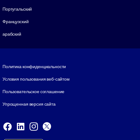
Португальский
Французский
арабский
Footer legal
Политика конфиденциальности
Условия пользования веб-сайтом
Пользовательское соглашение
Упрощенная версия сайта
Social and Apps
Facebook
LinkedIn
Instagram
X
Viber