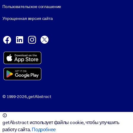
Пользовательское соглашение
Упрощенная версия сайта
Social and Apps
Facebook
LinkedIn
Instagram
X
Viber
© 1999-2026, getAbstract
© 1999-2026, getAbstract
getAbstract использует файлы cookie, чтобы улучшить
работу сайта.
Подробнее