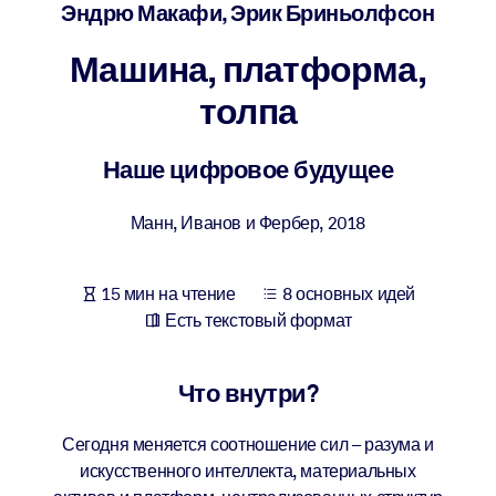
Создайте здоровую и устойчивую рабочую среду.
Эндрю Макафи, Эрик Бриньолфсон
Машина, платформа,
ПО СИСТЕМАМ
Для LMS/LXP
толпа
Интегрируйте краткие проверенные знания в вашу LMS/LXP для
лучших результатов обучения.
Наше цифровое будущее
Для корпоративных библиотек
Манн, Иванов и Фербер
,
2018
Обогатите корпоративную библиотеку надежными и готовыми к
использованию бизнес-знаниями.
15 мин на чтение
8 основных идей
Для ИИ-систем
Есть текстовый формат
Используйте надежные структурированные знания для улучшени
результатов ваших ИИ-систем.
Что внутри?
Сегодня меняется соотношение сил – разума и
искусственного интеллекта, материальных