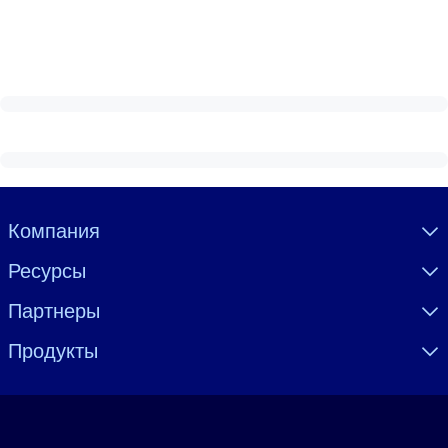
Visually hidden Text
Компания
Ресурсы
Партнеры
Продукты
Язык