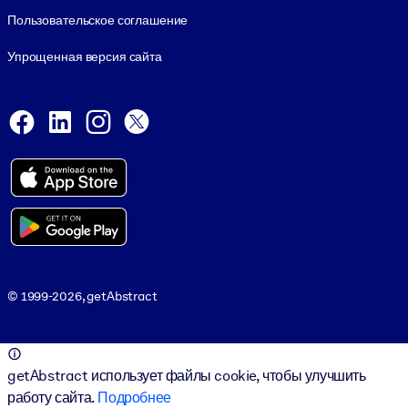
Пользовательское соглашение
Упрощенная версия сайта
Social and Apps
Facebook
LinkedIn
Instagram
X
Viber
© 1999-2026, getAbstract
© 1999-2026, getAbstract
getAbstract использует файлы cookie, чтобы улучшить
работу сайта.
Подробнее