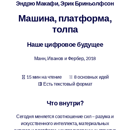
Создайте здоровую и устойчивую рабочую среду.
Эндрю Макафи, Эрик Бриньолфсон
Машина, платформа,
ПО СИСТЕМАМ
Для LMS/LXP
толпа
Интегрируйте краткие проверенные знания в вашу LMS/LXP для
лучших результатов обучения.
Наше цифровое будущее
Для корпоративных библиотек
Манн, Иванов и Фербер
,
2018
Обогатите корпоративную библиотеку надежными и готовыми к
использованию бизнес-знаниями.
15 мин на чтение
8 основных идей
Для ИИ-систем
Есть текстовый формат
Используйте надежные структурированные знания для улучшени
результатов ваших ИИ-систем.
Что внутри?
Сегодня меняется соотношение сил – разума и
искусственного интеллекта, материальных