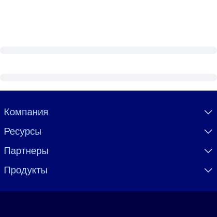
Visually hidden Text
Компания
Ресурсы
Партнеры
Продукты
Язык