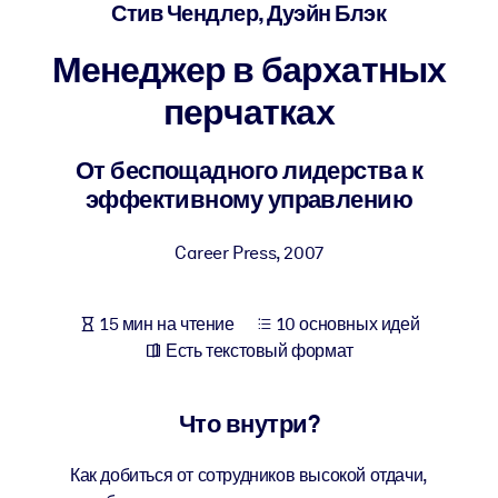
Создайте здоровую и устойчивую рабочую среду.
Стив Чендлер, Дуэйн Блэк
Менеджер в бархатных
ПО СИСТЕМАМ
Для LMS/LXP
перчатках
Интегрируйте краткие проверенные знания в вашу LMS/LXP для
лучших результатов обучения.
От беспощадного лидерства к
эффективному управлению
Для корпоративных библиотек
Обогатите корпоративную библиотеку надежными и готовыми к
Career Press
,
2007
использованию бизнес-знаниями.
Для ИИ-систем
15 мин на чтение
10 основных идей
Используйте надежные структурированные знания для улучшени
Есть текстовый формат
результатов ваших ИИ-систем.
Что внутри?
Как добиться от сотрудников высокой отдачи,