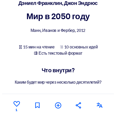
Создайте здоровую и устойчивую рабочую среду.
Дэниел Франклин, Джон Эндрюс
Мир в 2050 году
ПО СИСТЕМАМ
Для LMS/LXP
Манн, Иванов и Фербер
,
2012
Интегрируйте краткие проверенные знания в вашу LMS/LXP для
лучших результатов обучения.
15 мин на чтение
10 основных идей
Для корпоративных библиотек
Есть текстовый формат
Обогатите корпоративную библиотеку надежными и готовыми к
использованию бизнес-знаниями.
Что внутри?
Для ИИ-систем
Используйте надежные структурированные знания для улучшени
Каким будет мир через несколько десятилетий?
результатов ваших ИИ-систем.
1