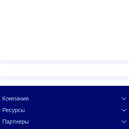
Visually hidden Text
Компания
Ресурсы
Партнеры