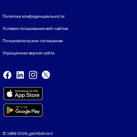
Footer legal
Политика конфиденциальности
Условия пользования веб-сайтом
Пользовательское соглашение
Упрощенная версия сайта
Social and Apps
Facebook
LinkedIn
Instagram
X
Viber
© 1999-2026, getAbstract
© 1999-2026, getAbstract