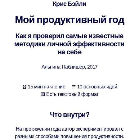
Создайте здоровую и устойчивую рабочую среду.
Крис Бэйли
Мой продуктивный год
ПО СИСТЕМАМ
Для LMS/LXP
Как я проверил самые известные
Интегрируйте краткие проверенные знания в вашу LMS/LXP для
методики личной эффективности
лучших результатов обучения.
на себе
Для корпоративных библиотек
Альпина Паблишер
,
2017
Обогатите корпоративную библиотеку надежными и готовыми к
использованию бизнес-знаниями.
Для ИИ-систем
15 мин на чтение
10 основных идей
Есть текстовый формат
Используйте надежные структурированные знания для улучшени
результатов ваших ИИ-систем.
Что внутри?
На протяжении года автор экспериментировал с
разными способами повышения продуктивности.