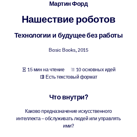
Создайте здоровую и устойчивую рабочую среду.
Мартин Форд
Нашествие роботов
ПО СИСТЕМАМ
Для LMS/LXP
Технологии и будущее без работы
Интегрируйте краткие проверенные знания в вашу LMS/LXP для
лучших результатов обучения.
Basic Books
,
2015
Для корпоративных библиотек
Обогатите корпоративную библиотеку надежными и готовыми к
15 мин на чтение
10 основных идей
использованию бизнес-знаниями.
Есть текстовый формат
Для ИИ-систем
Используйте надежные структурированные знания для улучшени
Что внутри?
результатов ваших ИИ-систем.
Каково предназначение искусственного
интеллекта – обслуживать людей или управлять
ими?