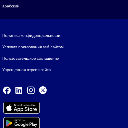
арабский
Footer legal
Политика конфиденциальности
Условия пользования веб-сайтом
Пользовательское соглашение
Упрощенная версия сайта
Social and Apps
Facebook
LinkedIn
Instagram
X
Viber