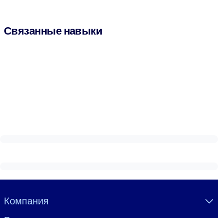
Связанные навыки
Visually hidden Text
Компания