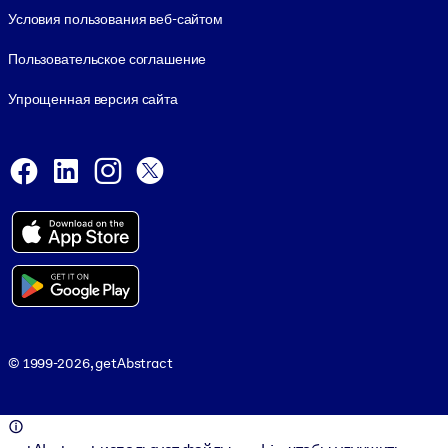
Условия пользования веб-сайтом
Пользовательское соглашение
Упрощенная версия сайта
Social and Apps
Facebook
LinkedIn
Instagram
X
Viber
© 1999-2026, getAbstract
© 1999-2026, getAbstract