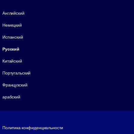
Язык
Английский
Немецкий
Испанский
Русский
Китайский
Португальский
Французский
арабский
Footer legal
Политика конфиденциальности