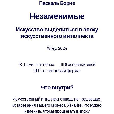
Создайте здоровую и устойчивую рабочую среду.
Паскаль Борне
Незаменимые
ПО СИСТЕМАМ
Для LMS/LXP
Искусство выделиться в эпоху
Интегрируйте краткие проверенные знания в вашу LMS/LXP для
искусственного интеллекта
лучших результатов обучения.
Для корпоративных библиотек
Wiley
,
2024
Обогатите корпоративную библиотеку надежными и готовыми к
использованию бизнес-знаниями.
15 мин на чтение
8 основных идей
Для ИИ-систем
Есть текстовый формат
Используйте надежные структурированные знания для улучшени
результатов ваших ИИ-систем.
Что внутри?
Искусственный интеллект отнюдь не предвещает
устаревания вашего бизнеса. Узнайте, что нужно
изменить, чтобы процветать в эпоху