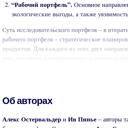
“Рабочий портфель”.
Основное направле
экологические выгоды, а также уязвимос
Суть исследовательского портфеля – в итера
рабочего портфеля – стратегическое планир
продуктов. Для каждого из этих двух направ
тем, кто силен в планировании и организаци
Об авторах
Алекс Остервальдер
Ив Пинье
и
– авторы т