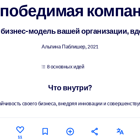
победимая компа
учших результатов обучения.
 бизнес-модель вашей организации, в
использованию бизнес-знаниями.
Альпина Паблишер
,
2021
8 основных идей
 результатов ваших ИИ-систем.
Что внутри?
тойчивость своего бизнеса, внедряя инновации и совершенству
11