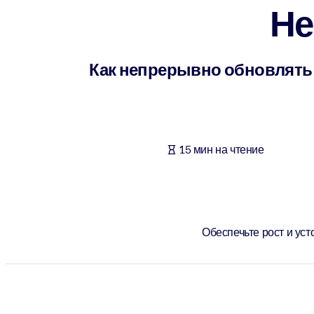
Не
ПО СИСТЕМАМ
Для LMS/LXP
Интегрируйте краткие проверенные знания в вашу LMS/LXP для л
Как непрерывно обновлять
Для корпоративных библиотек
Обогатите корпоративную библиотеку надежными и готовыми к 
Для ИИ-систем
15 мин на чтение
Используйте надежные структурированные знания для улучшения
Обеспечьте рост и ус