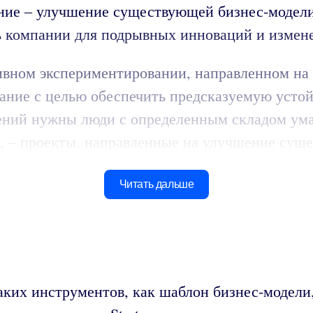
ние – улучшение существующей бизнес-модел
ть компании для подрывных инноваций и измен
тивном экспериментировании, направленном на
ование с целью обеспечить предсказуемую уст
лений нужны люди с определенным складом ума
и, – проекты, направленные на улучшение сущ
Читать дальше
аких инструментов, как шаблон бизнес-модели