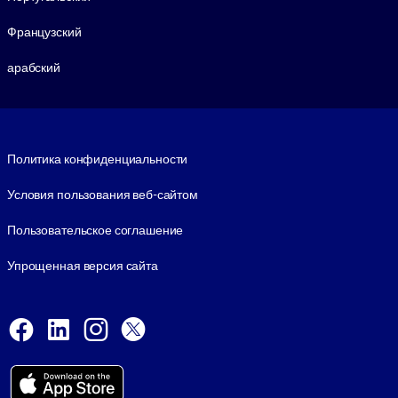
Французский
арабский
Footer legal
Политика конфиденциальности
Условия пользования веб-сайтом
Пользовательское соглашение
Упрощенная версия сайта
Social and Apps
Facebook
LinkedIn
Instagram
X
Viber