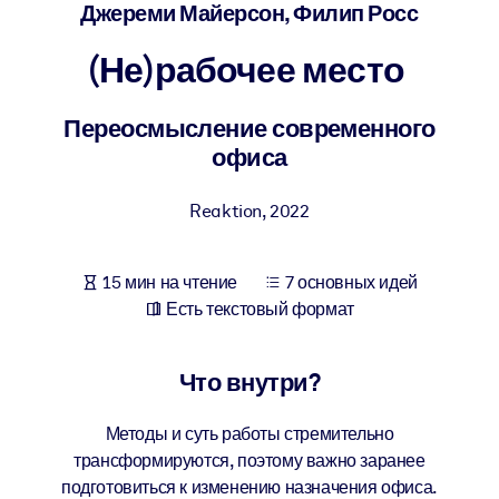
Создайте здоровую и устойчивую рабочую среду.
Джереми Майерсон, Филип Росс
(Не)рабочее место
ПО СИСТЕМАМ
Для LMS/LXP
Переосмысление современного
Интегрируйте краткие проверенные знания в вашу LMS/LXP для
офиса
лучших результатов обучения.
Для корпоративных библиотек
Reaktion
,
2022
Обогатите корпоративную библиотеку надежными и готовыми к
использованию бизнес-знаниями.
15 мин на чтение
7 основных идей
Для ИИ-систем
Есть текстовый формат
Используйте надежные структурированные знания для улучшени
результатов ваших ИИ-систем.
Что внутри?
Методы и суть работы стремительно
трансформируются, поэтому важно заранее
подготовиться к изменению назначения офиса.