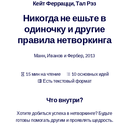
Создайте здоровую и устойчивую рабочую среду.
Кейт Феррацци, Тал Рэз
Никогда не ешьте в
ПО СИСТЕМАМ
Для LMS/LXP
одиночку и другие
Интегрируйте краткие проверенные знания в вашу LMS/LXP для
правила нетворкинга
лучших результатов обучения.
Для корпоративных библиотек
Манн, Иванов и Фербер
,
2013
Обогатите корпоративную библиотеку надежными и готовыми к
использованию бизнес-знаниями.
15 мин на чтение
10 основных идей
Для ИИ-систем
Есть текстовый формат
Используйте надежные структурированные знания для улучшени
результатов ваших ИИ-систем.
Что внутри?
Хотите добиться успеха в нетворкинге? Будьте
готовы помогать другим и проявлять щедрость.