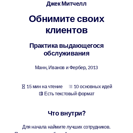
Создайте здоровую и устойчивую рабочую среду.
Джек Митчелл
Обнимите своих
ПО СИСТЕМАМ
Для LMS/LXP
клиентов
Интегрируйте краткие проверенные знания в вашу LMS/LXP для
лучших результатов обучения.
Практика выдающегося
обслуживания
Для корпоративных библиотек
Обогатите корпоративную библиотеку надежными и готовыми к
Манн, Иванов и Фербер
,
2013
использованию бизнес-знаниями.
Для ИИ-систем
15 мин на чтение
10 основных идей
Используйте надежные структурированные знания для улучшени
Есть текстовый формат
результатов ваших ИИ-систем.
Что внутри?
Для начала наймите лучших сотрудников.