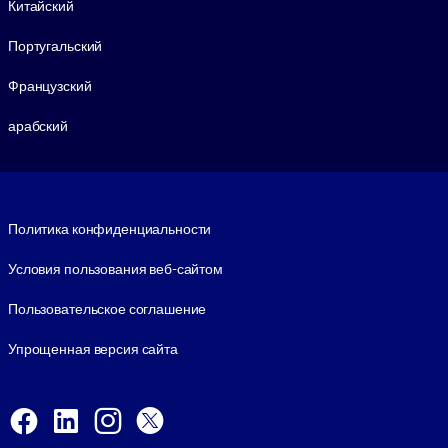
Китайский
Португальский
Французский
арабский
Footer legal
Политика конфиденциальности
Условия пользования веб-сайтом
Пользовательское соглашение
Упрощенная версия сайта
Social and Apps
Facebook
LinkedIn
Instagram
X
Viber