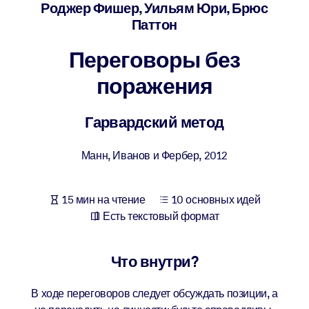
Создайте здоровую и устойчивую рабочую среду.
Роджер Фишер, Уильям Юри, Брюс
Паттон
ПО СИСТЕМАМ
Переговоры без
Для LMS/LXP
поражения
Интегрируйте краткие проверенные знания в вашу LMS/LXP для
лучших результатов обучения.
Гарвардский метод
Для корпоративных библиотек
Обогатите корпоративную библиотеку надежными и готовыми к
Манн, Иванов и Фербер
,
2012
использованию бизнес-знаниями.
Для ИИ-систем
15 мин на чтение
10 основных идей
Используйте надежные структурированные знания для улучшени
Есть текстовый формат
результатов ваших ИИ-систем.
Что внутри?
В ходе переговоров следует обсуждать позиции, а