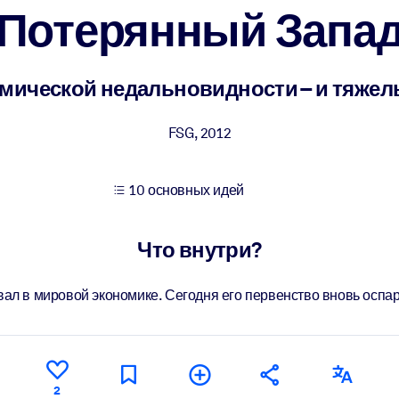
Потерянный Запа
учших результатов обучения.
омической недальновидности – и тяже
использованию бизнес-знаниями.
FSG
,
2012
10 основных идей
 результатов ваших ИИ-систем.
Что внутри?
ал в мировой экономике. Сегодня его первенство вновь оспа
2