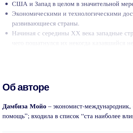
США и Запад в целом в значительной мер
Экономическими и технологическими дост
развивающиеся страны.
Начиная с середины ХХ века западные стр
чего пошатнулся их некогда казавшийся н
Об авторе
Дамбиза Мойо
– экономист-международник, 
помощь”; входила в список “ста наиболее вл