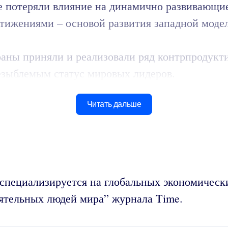
е потеряли влияние на динамично развивающи
ижениями – основой развития западной модел
аны приняли и реализовали ряд контрпродукт
езыблемым статус мировых лидеров.
Читать дальше
специализируется на глобальных экономическ
иятельных людей мира” журнала Time.