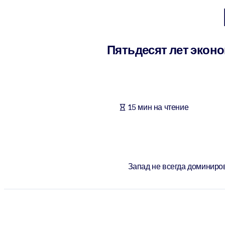
ПО СИСТЕМАМ
Для LMS/LXP
Интегрируйте краткие проверенные знания в вашу LMS/LXP для л
Пятьдесят лет экон
Для корпоративных библиотек
Обогатите корпоративную библиотеку надежными и готовыми к 
Для ИИ-систем
15 мин на чтение
Используйте надежные структурированные знания для улучшения
Запад не всегда доминиров