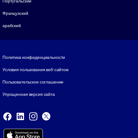
Португальский
Французский
арабский
Footer legal
Политика конфиденциальности
Условия пользования веб-сайтом
Пользовательское соглашение
Упрощенная версия сайта
Social and Apps
Facebook
LinkedIn
Instagram
X
Viber