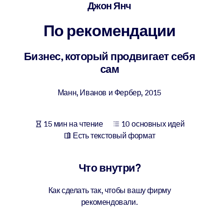
Создайте здоровую и устойчивую рабочую среду.
Джон Янч
По рекомендации
ПО СИСТЕМАМ
Для LMS/LXP
Бизнес, который продвигает себя
Интегрируйте краткие проверенные знания в вашу LMS/LXP для
сам
лучших результатов обучения.
Для корпоративных библиотек
Манн, Иванов и Фербер
,
2015
Обогатите корпоративную библиотеку надежными и готовыми к
использованию бизнес-знаниями.
15 мин на чтение
10 основных идей
Для ИИ-систем
Есть текстовый формат
Используйте надежные структурированные знания для улучшени
результатов ваших ИИ-систем.
Что внутри?
Как сделать так, чтобы вашу фирму
рекомендовали.