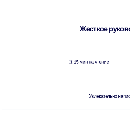
ПО СИСТЕМАМ
Для LMS/LXP
Интегрируйте краткие проверенные знания в вашу LMS/LXP для л
Жесткое руково
Для корпоративных библиотек
Обогатите корпоративную библиотеку надежными и готовыми к 
Для ИИ-систем
15 мин на чтение
Используйте надежные структурированные знания для улучшения
Увлекательно напис