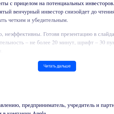
енты с прицелом на потенциальных инвесторов
нятый венчурный инвестор снизойдет до чтения
ыть четким и убедительным.
, неэффективны. Готовя презентацию в слайда
тельность – не более 20 минут, шрифт – 30 пун
я.
Читать дальше
авлению, предприниматель, учредитель и парт
м в компании Apple.