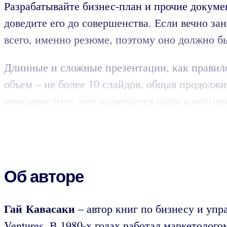
Разрабатывайте бизнес-план и прочие докум
доведите его до совершенства. Если вечно за
всего, именно резюме, поэтому оно должно б
Длинные и сложные презентации, как правило
объем – не более 10 слайдов, общая продолжи
описания того, чем занимается ваша компани
Об авторе
Гай Кавасаки
– автор книг по бизнесу и упр
Ventures. В 1980-х годах работал маркетолого