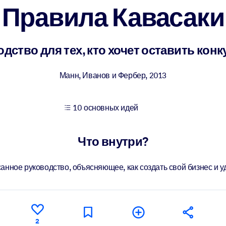
Правила Кавасаки
учших результатов обучения.
дство для тех, кто хочет оставить кон
использованию бизнес-знаниями.
Манн, Иванов и Фербер
,
2013
10 основных идей
 результатов ваших ИИ-систем.
Что внутри?
анное руководство, объясняющее, как создать свой бизнес и у
2