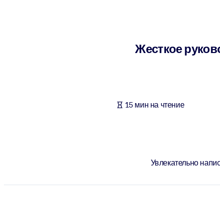
ПО СИСТЕМАМ
Для LMS/LXP
Интегрируйте краткие проверенные знания в вашу LMS/LXP для л
Жесткое руково
Для корпоративных библиотек
Обогатите корпоративную библиотеку надежными и готовыми к 
Для ИИ-систем
15 мин на чтение
Используйте надежные структурированные знания для улучшения
Увлекательно напис