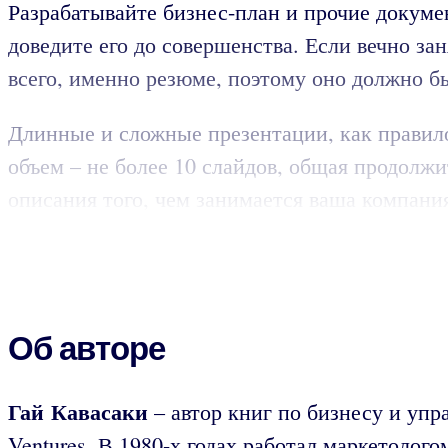
Разрабатывайте бизнес-план и прочие докум
доведите его до совершенства. Если вечно за
всего, именно резюме, поэтому оно должно б
Длинные и сложные презентации, как правило
объем – не более 10 слайдов, общая продолжи
описания того, чем занимается ваша компани
Об авторе
Гай Кавасаки
– автор книг по бизнесу и упр
Ventures. В 1980-х годах работал маркетолого