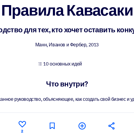
Правила Кавасаки
учших результатов обучения.
дство для тех, кто хочет оставить кон
использованию бизнес-знаниями.
Манн, Иванов и Фербер
,
2013
10 основных идей
 результатов ваших ИИ-систем.
Что внутри?
анное руководство, объясняющее, как создать свой бизнес и у
2