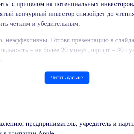
енты с прицелом на потенциальных инвесторов
нятый венчурный инвестор снизойдет до чтения
ыть четким и убедительным.
, неэффективны. Готовя презентацию в слайда
тельность – не более 20 минут, шрифт – 30 пун
я.
Читать дальше
авлению, предприниматель, учредитель и парт
м в компании Apple.