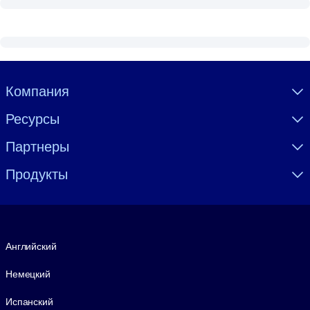
Visually hidden Text
Компания
Ресурсы
Партнеры
Продукты
Язык
Английский
Немецкий
Испанский