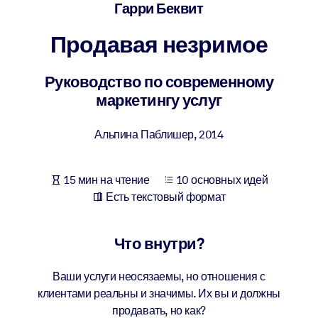
Создайте здоровую и устойчивую рабочую среду.
Гарри Беквит
Продавая незримое
ПО СИСТЕМАМ
Для LMS/LXP
Руководство по современному
Интегрируйте краткие проверенные знания в вашу LMS/LXP для
маркетингу услуг
лучших результатов обучения.
Для корпоративных библиотек
Альпина Паблишер
,
2014
Обогатите корпоративную библиотеку надежными и готовыми к
использованию бизнес-знаниями.
15 мин на чтение
10 основных идей
Для ИИ-систем
Есть текстовый формат
Используйте надежные структурированные знания для улучшени
результатов ваших ИИ-систем.
Что внутри?
Ваши услуги неосязаемы, но отношения с
клиентами реальны и значимы. Их вы и должны
продавать, но как?