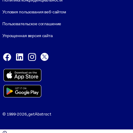
Политика конфиденциальности
Условия пользования веб-сайтом
Пользовательское соглашение
Упрощенная версия сайта
Social and Apps
Facebook
LinkedIn
Instagram
X
Viber
© 1999-2026, getAbstract
© 1999-2026, getAbstract