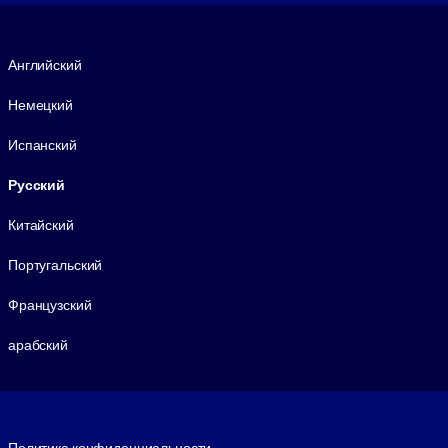
Язык
Английский
Немецкий
Испанский
Русский
Китайский
Португальский
Французский
арабский
Footer legal