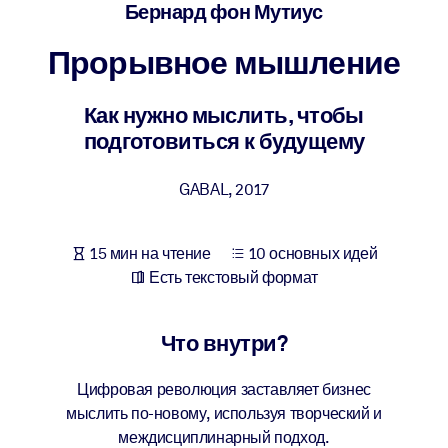
Создайте здоровую и устойчивую рабочую среду.
Бернард фон Мутиус
Прорывное мышление
ПО СИСТЕМАМ
Для LMS/LXP
Как нужно мыслить, чтобы
Интегрируйте краткие проверенные знания в вашу LMS/LXP для
подготовиться к будущему
лучших результатов обучения.
Для корпоративных библиотек
GABAL
,
2017
Обогатите корпоративную библиотеку надежными и готовыми к
использованию бизнес-знаниями.
15 мин на чтение
10 основных идей
Для ИИ-систем
Есть текстовый формат
Используйте надежные структурированные знания для улучшени
результатов ваших ИИ-систем.
Что внутри?
Цифровая революция заставляет бизнес
мыслить по-новому, используя творческий и
междисциплинарный подход.