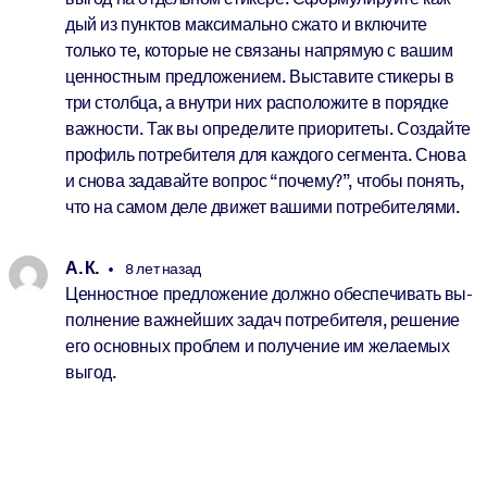
дый из пунк­тов мак­си­мально сжато и вклю­чите
только те, ко­то­рые не свя­заны на­пря­мую с вашим
цен­ност­ным пред­ло­же­нием. Вы­ста­вите сти­керы в
три столбца, а внутри них рас­по­ло­жите в по­рядке
важ­но­сти. Так вы опре­де­лите при­о­ри­теты. Со­здайте
про­филь по­тре­би­теля для каж­дого сег­мента. Снова
и снова за­да­вайте во­прос “по­чему?”, чтобы по­нять,
что на самом деле дви­жет ва­шими по­тре­би­те­лями.
А. К.
8 лет назад
Цен­ност­ное пред­ло­же­ние должно обес­пе­чи­вать вы­
пол­не­ние важ­ней­ших задач по­тре­би­теля, ре­ше­ние
его ос­нов­ных про­блем и по­лу­че­ние им же­ла­е­мых
выгод.