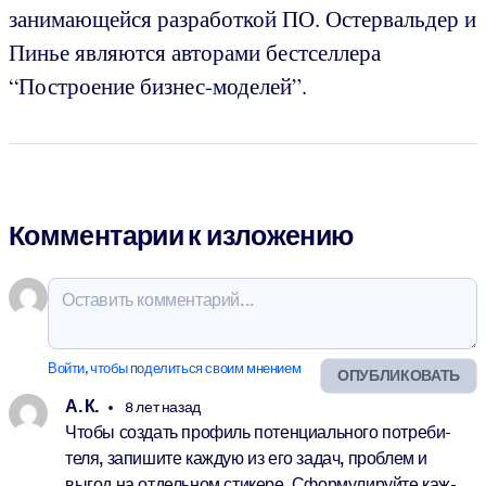
занимающейся разработкой ПО. Остервальдер и
Пинье являются авторами бестселлера
“Построение бизнес-моделей”.
Комментарии к изложению
Войти, чтобы поделиться своим мнением
ОПУБЛИКОВАТЬ
А. К.
8 лет назад
Чтобы со­здать про­филь по­тен­ци­аль­ного по­тре­би­
теля, за­пи­шите каж­дую из его задач, про­блем и
выгод на от­дель­ном сти­кере. Сфор­му­ли­руйте каж­