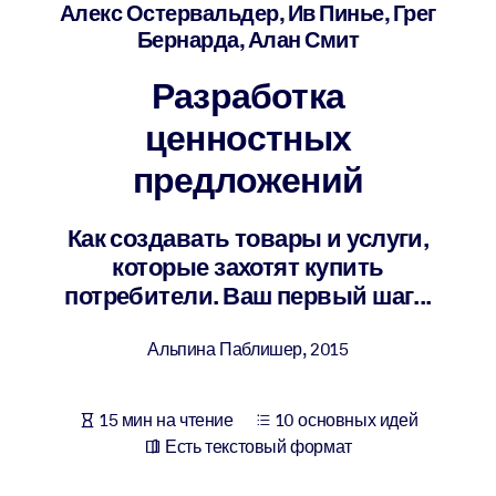
Создайте здоровую и устойчивую рабочую среду.
Алекс Остервальдер, Ив Пинье, Грег
Бернарда, Алан Смит
ПО СИСТЕМАМ
Разработка
Для LMS/LXP
ценностных
Интегрируйте краткие проверенные знания в вашу LMS/LXP для
лучших результатов обучения.
предложений
Для корпоративных библиотек
Как создавать товары и услуги,
Обогатите корпоративную библиотеку надежными и готовыми к
которые захотят купить
использованию бизнес-знаниями.
потребители. Ваш первый шаг...
Для ИИ-систем
Используйте надежные структурированные знания для улучшени
Альпина Паблишер
,
2015
результатов ваших ИИ-систем.
15 мин на чтение
10 основных идей
Есть текстовый формат