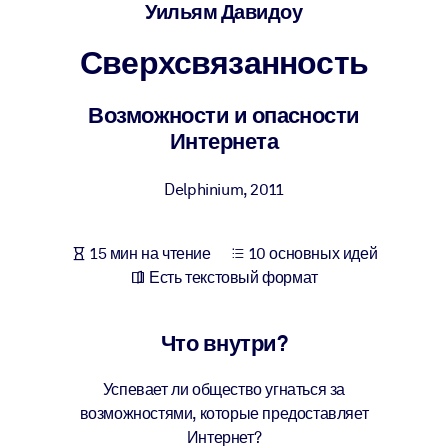
Создайте здоровую и устойчивую рабочую среду.
Уильям Давидоу
Сверхсвязанность
ПО СИСТЕМАМ
Для LMS/LXP
Возможности и опасности
Интегрируйте краткие проверенные знания в вашу LMS/LXP для
Интернета
лучших результатов обучения.
Для корпоративных библиотек
Delphinium
,
2011
Обогатите корпоративную библиотеку надежными и готовыми к
использованию бизнес-знаниями.
15 мин на чтение
10 основных идей
Для ИИ-систем
Есть текстовый формат
Используйте надежные структурированные знания для улучшени
результатов ваших ИИ-систем.
Что внутри?
Успевает ли общество угнаться за
возможностями, которые предоставляет
Интернет?