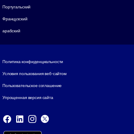
Португальский
Французский
арабский
Footer legal
Политика конфиденциальности
Условия пользования веб-сайтом
Пользовательское соглашение
Упрощенная версия сайта
Social and Apps
Facebook
LinkedIn
Instagram
X
Viber