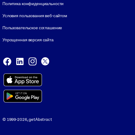
Политика конфиденциальности
Условия пользования веб-сайтом
Пользовательское соглашение
Упрощенная версия сайта
Social and Apps
Facebook
LinkedIn
Instagram
X
Viber
© 1999-2026, getAbstract
© 1999-2026, getAbstract