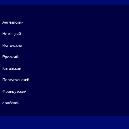
Язык
Английский
Немецкий
Испанский
Русский
Китайский
Португальский
Французский
арабский
Footer legal