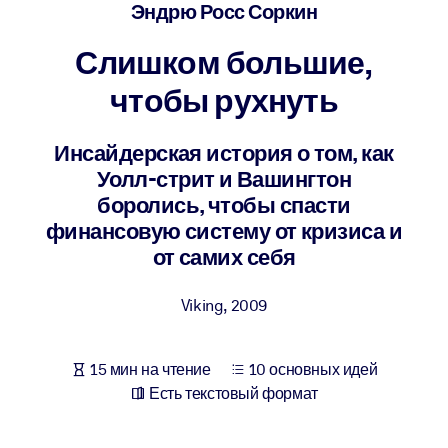
Создайте здоровую и устойчивую рабочую среду.
Эндрю Росс Соркин
Слишком большие,
ПО СИСТЕМАМ
Для LMS/LXP
чтобы рухнуть
Интегрируйте краткие проверенные знания в вашу LMS/LXP для
лучших результатов обучения.
Инсайдерская история о том, как
Уолл-стрит и Вашингтон
Для корпоративных библиотек
боролись, чтобы спасти
Обогатите корпоративную библиотеку надежными и готовыми к
финансовую систему от кризиса и
использованию бизнес-знаниями.
от самих себя
Для ИИ-систем
Viking
,
2009
Используйте надежные структурированные знания для улучшени
результатов ваших ИИ-систем.
15 мин на чтение
10 основных идей
Есть текстовый формат