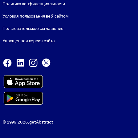
Политика конфиденциальности
Условия пользования веб-сайтом
Пользовательское соглашение
Упрощенная версия сайта
Social and Apps
Facebook
LinkedIn
Instagram
X
Viber
© 1999-2026, getAbstract
© 1999-2026, getAbstract