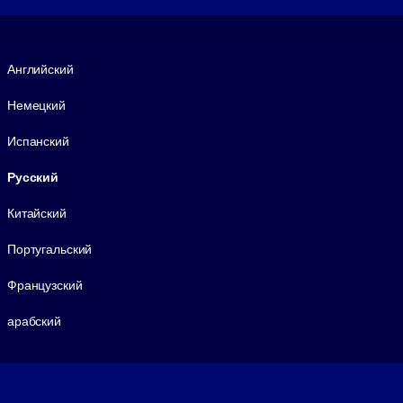
Язык
Английский
Немецкий
Испанский
Русский
Китайский
Португальский
Французский
арабский
Footer legal