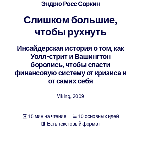
Создайте здоровую и устойчивую рабочую среду.
Эндрю Росс Соркин
Слишком большие,
ПО СИСТЕМАМ
Для LMS/LXP
чтобы рухнуть
Интегрируйте краткие проверенные знания в вашу LMS/LXP для
лучших результатов обучения.
Инсайдерская история о том, как
Уолл-стрит и Вашингтон
Для корпоративных библиотек
боролись, чтобы спасти
Обогатите корпоративную библиотеку надежными и готовыми к
финансовую систему от кризиса и
использованию бизнес-знаниями.
от самих себя
Для ИИ-систем
Viking
,
2009
Используйте надежные структурированные знания для улучшени
результатов ваших ИИ-систем.
15 мин на чтение
10 основных идей
Есть текстовый формат