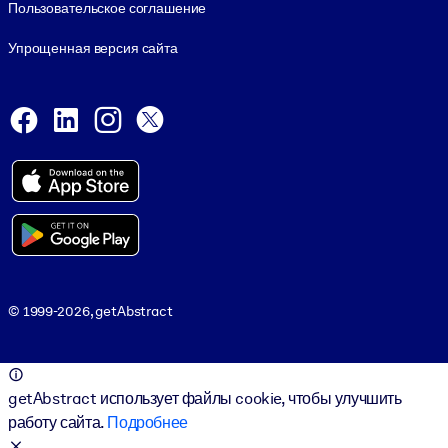
Пользовательское соглашение
Упрощенная версия сайта
Social and Apps
Facebook
LinkedIn
Instagram
X
Viber
© 1999-2026, getAbstract
© 1999-2026, getAbstract
getAbstract использует файлы cookie, чтобы улучшить
работу сайта.
Подробнее