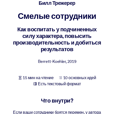
Создайте здоровую и устойчивую рабочую среду.
Билл Трежерер
Смелые сотрудники
ПО СИСТЕМАМ
Для LMS/LXP
Как воспитать у подчиненных
Интегрируйте краткие проверенные знания в вашу LMS/LXP для
силу характера, повысить
лучших результатов обучения.
производительность и добиться
Для корпоративных библиотек
результатов
Обогатите корпоративную библиотеку надежными и готовыми к
использованию бизнес-знаниями.
Berrett-Koehler
,
2019
Для ИИ-систем
15 мин на чтение
10 основных идей
Используйте надежные структурированные знания для улучшени
Есть текстовый формат
результатов ваших ИИ-систем.
Что внутри?
Если ваши сотрудники боятся перемен, у автора