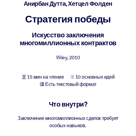
Создайте здоровую и устойчивую рабочую среду.
Анирбан Дутта, Хетцел Фолден
Стратегия победы
ПО СИСТЕМАМ
Для LMS/LXP
Искусство заключения
Интегрируйте краткие проверенные знания в вашу LMS/LXP для
многомиллионных контрактов
лучших результатов обучения.
Для корпоративных библиотек
Wiley
,
2010
Обогатите корпоративную библиотеку надежными и готовыми к
использованию бизнес-знаниями.
15 мин на чтение
10 основных идей
Для ИИ-систем
Есть текстовый формат
Используйте надежные структурированные знания для улучшени
результатов ваших ИИ-систем.
Что внутри?
Заключение многомиллионных сделок требует
особых навыков.