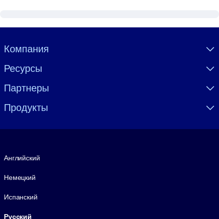
Visually hidden Text
Компания
Ресурсы
Партнеры
Продукты
Язык
Английский
Немецкий
Испанский
Русский