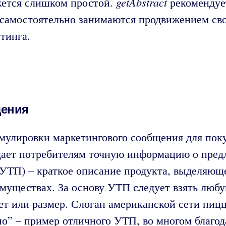
getAbstract
ажется слишком простой.
рекомендуе
самостоятельно занимаются продвижением свое
тинга.
щения
мулировки маркетингового сообщения для пок
 дает потребителям точную информацию о пред
(УТП) – краткое описание продукта, выделяюще
муществах. За основу УТП следует взять люб
вет или размер. Слоган американской сети пиц
нно” – пример отличного УТП, во многом благо