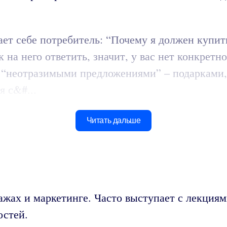
ет себе потребитель: “Почему я должен купить
к на него ответить, значит, у вас нет конкрет
о “неотразимыми предложениями” – подарками,
я с&#...
Читать дальше
ажах и маркетинге. Часто выступает с лекциям
остей.