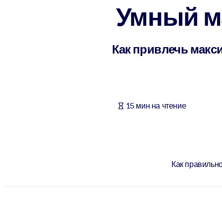
Умный ма
ПО СИСТЕМАМ
Для LMS/LXP
Интегрируйте краткие проверенные знания в вашу LMS/LXP для л
Как привлечь макс
Для корпоративных библиотек
Обогатите корпоративную библиотеку надежными и готовыми к 
Для ИИ-систем
15 мин на чтение
Используйте надежные структурированные знания для улучшения
Как правильн