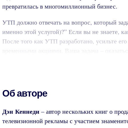
превратилась в многомиллионный бизнес.
УТП должно отвечать на вопрос, который зада
именно этой услугой)?” Если вы не знаете, ка
После того как УТП разработано, усильте ег
временными акциями. Ваша задача – оказатьс
Об авторе
Дэн Кеннеди
– автор нескольких книг о прод
телевизионной рекламы с участием знаменит