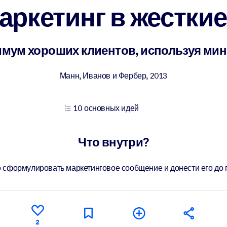
ркетинг в жестки
учших результатов обучения.
имум хороших клиентов, используя м
использованию бизнес-знаниями.
Манн, Иванов и Фербер
,
2013
10 основных идей
 результатов ваших ИИ-систем.
Что внутри?
о сформулировать маркетинговое сообщение и донести его до 
2