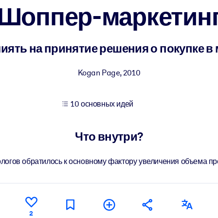
Шоппер-маркетин
учших результатов обучения.
иять на принятие решения о покупке в
использованию бизнес-знаниями.
Kogan Page
,
2010
10 основных идей
 результатов ваших ИИ-систем.
Что внутри?
логов обратилось к основному фактору увеличения объема про
2