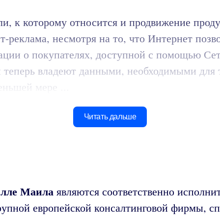
и, к которому относится и продвижение продук
-реклама, несмотря на то, что Интернет позв
ации о покупателях, доступной с помощью Сет
 теперь владеют данными, необходимыми для т
ньшей мере ...
Читать дальше
лле Маила
являются соответственно исполни
рупной европейской консалтинговой фирмы, с