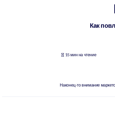
ПО СИСТЕМАМ
Для LMS/LXP
Интегрируйте краткие проверенные знания в вашу LMS/LXP для л
Как повл
Для корпоративных библиотек
Обогатите корпоративную библиотеку надежными и готовыми к 
Для ИИ-систем
15 мин на чтение
Используйте надежные структурированные знания для улучшения
Наконец-то внимание маркето