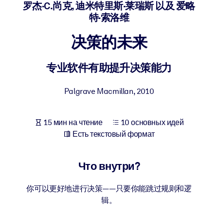
Создайте здоровую и устойчивую рабочую среду.
罗杰·C.尚克, 迪米特里斯·莱瑞斯 以及 爱略
特·索洛维
ПО СИСТЕМАМ
决策的未来
Для LMS/LXP
Интегрируйте краткие проверенные знания в вашу LMS/LXP для
专业软件有助提升决策能力
лучших результатов обучения.
Для корпоративных библиотек
Palgrave Macmillan
,
2010
Обогатите корпоративную библиотеку надежными и готовыми к
использованию бизнес-знаниями.
15 мин на чтение
10 основных идей
Для ИИ-систем
Есть текстовый формат
Используйте надежные структурированные знания для улучшени
результатов ваших ИИ-систем.
Что внутри?
你可以更好地进行决策——只要你能跳过规则和逻
辑。