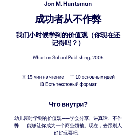
Создайте здоровую и устойчивую рабочую среду.
Jon M. Huntsman
成功者从不作弊
ПО СИСТЕМАМ
Для LMS/LXP
我们小时候学到的价值观（你现在还
Интегрируйте краткие проверенные знания в вашу LMS/LXP для
记得吗？）
лучших результатов обучения.
Для корпоративных библиотек
Wharton School Publishing
,
2005
Обогатите корпоративную библиотеку надежными и готовыми к
использованию бизнес-знаниями.
15 мин на чтение
10 основных идей
Для ИИ-систем
Есть текстовый формат
Используйте надежные структурированные знания для улучшени
результатов ваших ИИ-систем.
Что внутри?
幼儿园时学到的价值观——学会分享、讲真话、不作
弊——能够让你成为一个商业领袖。现在，去跟别人
好好玩耍吧。