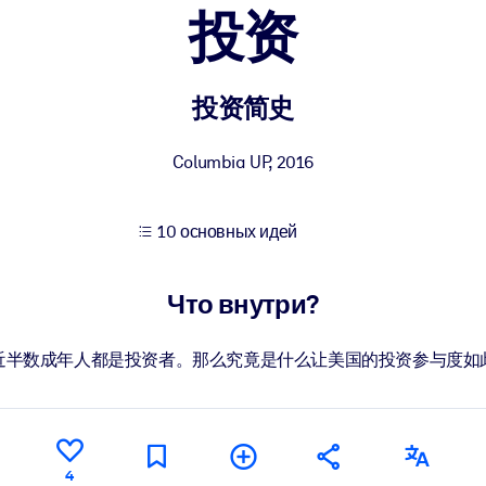
投资
учших результатов обучения.
投资简史
использованию бизнес-знаниями.
Columbia UP
,
2016
10 основных идей
 результатов ваших ИИ-систем.
Что внутри?
近半数成年人都是投资者。那么究竟是什么让美国的投资参与度如
4