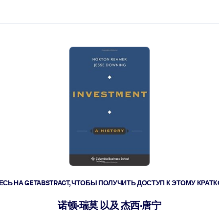
ействовать быстрее.
его.
СЬ НА GETABSTRACT, ЧТОБЫ ПОЛУЧИТЬ ДОСТУП К ЭТОМУ КРА
诺顿·瑞莫 以及 杰西·唐宁