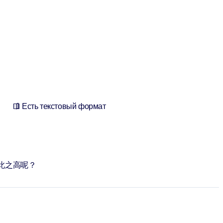
Есть текстовый формат
此之高呢？