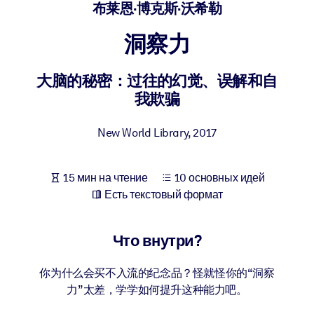
Создайте здоровую и устойчивую рабочую среду.
布莱恩·博克斯·沃希勒
洞察力
ПО СИСТЕМАМ
Для LMS/LXP
大脑的秘密：过往的幻觉、误解和自
Интегрируйте краткие проверенные знания в вашу LMS/LXP для
我欺骗
лучших результатов обучения.
Для корпоративных библиотек
New World Library
,
2017
Обогатите корпоративную библиотеку надежными и готовыми к
использованию бизнес-знаниями.
15 мин на чтение
10 основных идей
Для ИИ-систем
Есть текстовый формат
Используйте надежные структурированные знания для улучшени
результатов ваших ИИ-систем.
Что внутри?
你为什么会买不入流的纪念品？怪就怪你的“洞察
力”太差，学学如何提升这种能力吧。