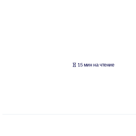
ПО СИСТЕМАМ
Для LMS/LXP
Интегрируйте краткие проверенные знания в вашу LMS/LXP для л
Для корпоративных библиотек
Обогатите корпоративную библиотеку надежными и готовыми к 
Для ИИ-систем
15 мин на чтение
Используйте надежные структурированные знания для улучшения