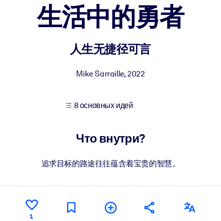
生活中的勇者
учших результатов обучения.
人生无捷径可言
использованию бизнес-знаниями.
Mike Sarraille
,
2022
8 основных идей
 результатов ваших ИИ-систем.
Что внутри?
追求目标的路途往往蕴含着宝贵的智慧。
1