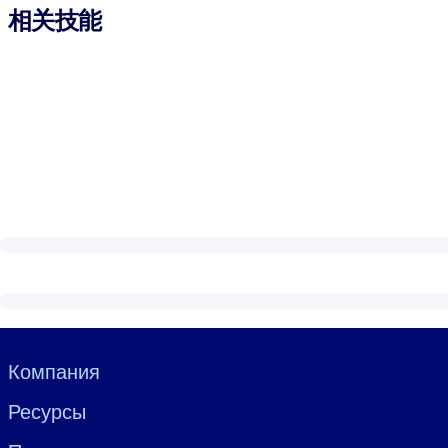
相关技能
Visually hidden Text
Компания
Ресурсы