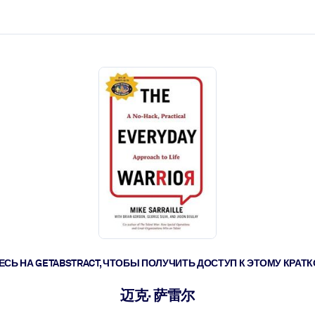
ействовать быстрее.
его.
СЬ НА GETABSTRACT, ЧТОБЫ ПОЛУЧИТЬ ДОСТУП К ЭТОМУ КРА
迈克· 萨雷尔