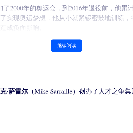
5岁就参加了2000年的奥运会，到2016年退役前
了实现奥运梦想，他从小就紧锣密鼓地训练，
造成负面影响。
继续阅读
克·萨雷尔
（Mike Sarraille）创办了人才之争