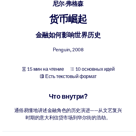
Создайте здоровую и устойчивую рабочую среду.
尼尔·弗格森
货币崛起
ПО СИСТЕМАМ
Для LMS/LXP
金融如何影响世界历史
Интегрируйте краткие проверенные знания в вашу LMS/LXP для
лучших результатов обучения.
Penguin
,
2008
Для корпоративных библиотек
Обогатите корпоративную библиотеку надежными и готовыми к
15 мин на чтение
10 основных идей
использованию бизнес-знаниями.
Есть текстовый формат
Для ИИ-систем
Используйте надежные структурированные знания для улучшени
Что внутри?
результатов ваших ИИ-систем.
通俗易懂地讲述金融角色的历史演进——从文艺复兴
时期的意大利信贷市场到华尔街的浩劫。