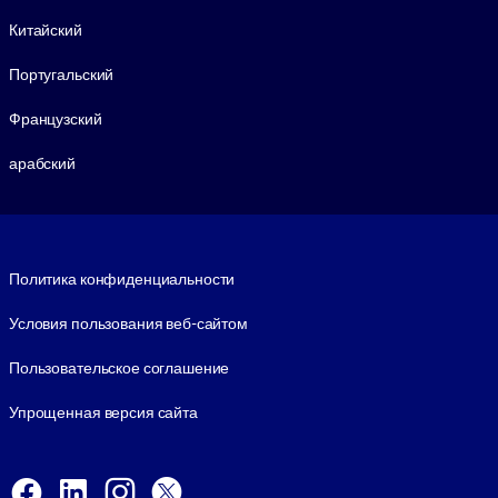
Китайский
Португальский
Французский
арабский
Footer legal
Политика конфиденциальности
Условия пользования веб-сайтом
Пользовательское соглашение
Упрощенная версия сайта
Social and Apps
Facebook
LinkedIn
Instagram
X
Viber