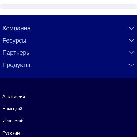
Visually hidden Text
Компания
Ресурсы
Партнеры
Продукты
Язык
Английский
Немецкий
Испанский
Русский