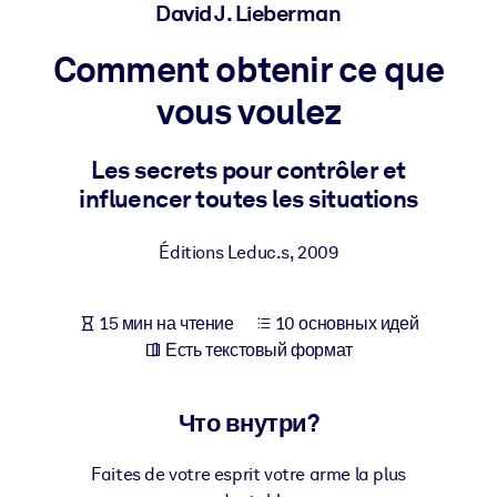
Создайте здоровую и устойчивую рабочую среду.
David J. Lieberman
Comment obtenir ce que
ПО СИСТЕМАМ
Для LMS/LXP
vous voulez
Интегрируйте краткие проверенные знания в вашу LMS/LXP для
лучших результатов обучения.
Les secrets pour contrôler et
influencer toutes les situations
Для корпоративных библиотек
Обогатите корпоративную библиотеку надежными и готовыми к
Éditions Leduc.s
,
2009
использованию бизнес-знаниями.
Для ИИ-систем
15 мин на чтение
10 основных идей
Используйте надежные структурированные знания для улучшени
Есть текстовый формат
результатов ваших ИИ-систем.
Что внутри?
Faites de votre esprit votre arme la plus