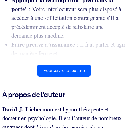
Appliquer la technique du
pied dans la
‘
porte
’
:
Votre interlocuteur sera plus disposé à
accéder à une sollicitation contraignante s’il a
précédemment accepté de satisfaire une
demande plus anodine.
Faire preuve d’assurance
: Il faut parler et agir
de manière ferme et...
Poursuivre la lecture
À propos de l’auteur
David J. Lieberman
est hypno-thérapeute et
docteur en psychologie. Il est l’auteur de nombreux
ouvrages dont
Lisez dans les pensées de vos