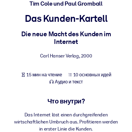
Создайте здоровую и устойчивую рабочую среду.
Tim Cole und Paul Gromball
Das Kunden-Kartell
ПО СИСТЕМАМ
Для LMS/LXP
Die neue Macht des Kunden im
Интегрируйте краткие проверенные знания в вашу LMS/LXP для
Internet
лучших результатов обучения.
Для корпоративных библиотек
Carl Hanser Verlag
,
2000
Обогатите корпоративную библиотеку надежными и готовыми к
использованию бизнес-знаниями.
15 мин на чтение
10 основных идей
Для ИИ-систем
Аудио и текст
Используйте надежные структурированные знания для улучшени
результатов ваших ИИ-систем.
Что внутри?
Das Internet löst einen durchgreifenden
wirtschaftlichen Umbruch aus. Profitieren werden
in erster Linie die Kunden.